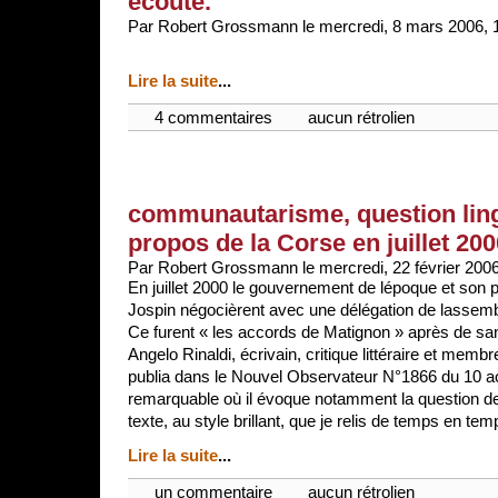
écoute.
Par Robert Grossmann le mercredi, 8 mars 2006, 
Lire la suite
...
4 commentaires
aucun rétrolien
communautarisme, question lingu
propos de la Corse en juillet 200
Par Robert Grossmann le mercredi, 22 février 2006
En juillet 2000 le gouvernement de lépoque et son 
Jospin négocièrent avec une délégation de lassembl
Ce furent « les accords de Matignon » après de s
Angelo Rinaldi, écrivain, critique littéraire et memb
publia dans le Nouvel Observateur N°1866 du 10 ao
remarquable où il évoque notamment la question de
texte, au style brillant, que je relis de temps en temp
Lire la suite
...
un commentaire
aucun rétrolien