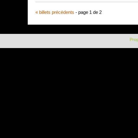
« billets précédents
- page 1 de 2
Pro
{{tpl:bandeauDefilantFavicon}}
{{tpl:bandeauDefilantBlogName}}
{{tpl:bandeauDef