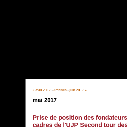
{{tpl:bandeauDefilantHead}}
« avril 2017
-
Archives
-
juin 2017 »
mai 2017
Prise de position des fondateurs
cadres de l'UJP Second tour des